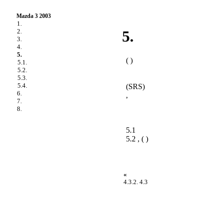
Mazda 3 2003
1.
2.
5.
3.
4.
5.
( )
5.1.
5.2.
5.3.
5.4.
(SRS)
6.
,
7.
8.
5.1
5.2 , ( )
«
4.3.2. 4.3